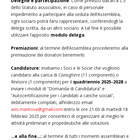
Deleghe e partecipazione
: Come previsto dall’art.8 c.5
dello Statuto associativo, in caso di personale
impedimento a partecipare alla seduta dell’Assemblea,
ogni socia/o potrà farsi rappresentare, conferendogli la
delega scritta, da un altro socia/o. A tal fine è possibile
utilizzare l’apposito
modulo delega
.
Premiazioni:
al termine dell’Assemblea procederemo alla
premiazione dei donatori benemeriti.
Candidature:
Invitiamo i Soci e le Socie che vogliono
candidarsi alla carica di
Consigliere
(11 componenti) o
Revisore
(1 componente) per il
quadriennio 2025-2028
a
inviare i moduli di “Domanda di Candidatura” e
“Autocertificazione per i candidati a cariche sociali”,
debitamente compilati, all’indirizzo email
avis.mantova@gmail.com
entro le ore 21.00 di martedì 18
febbraio 2025 per consentirci di organizzare al meglio le
attività preliminari e propedeutiche alle votazioni.
…e alla fine…:
al termine di tutti i momenti assembleari e