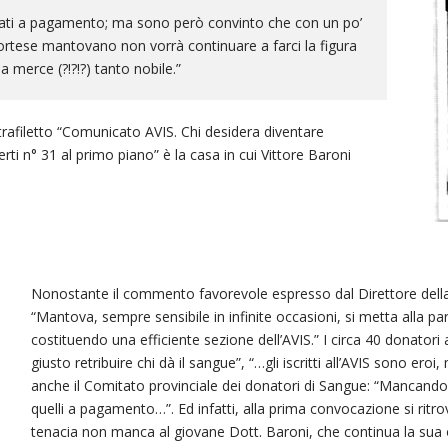
tuati a pagamento; ma sono però convinto che con un po’
ortese mantovano non vorrà continuare a farci la figura
 merce (?!?!?) tanto nobile.”
rafiletto “Comunicato AVIS. Chi desidera diventare
rti n° 31 al primo piano” è la casa in cui Vittore Baroni
Nonostante il commento favorevole espresso dal Direttore dell
“Mantova, sempre sensibile in infinite occasioni, si metta alla pari 
costituendo una efficiente sezione dell’AVIS.” I circa 40 donato
giusto retribuire chi dà il sangue”, “…gli iscritti all’AVIS sono ero
anche il Comitato provinciale dei donatori di Sangue: “Mancando i
quelli a pagamento…”. Ed infatti, alla prima convocazione si rit
tenacia non manca al giovane Dott. Baroni, che continua la sua o